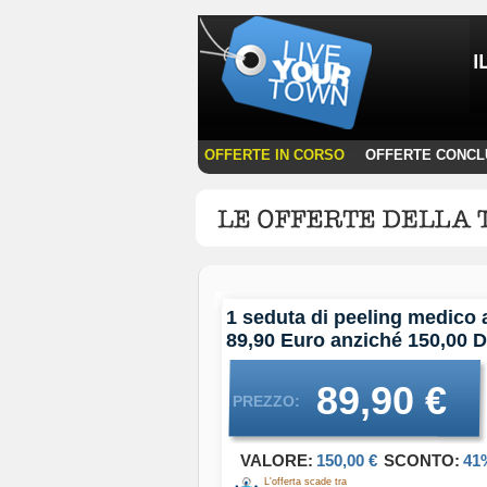
OFFERTE IN CORSO
OFFERTE CONCL
·
1 seduta di peeling medico 
89,90 Euro anziché 150,00 Da
89,90 €
PREZZO:
VALORE:
150,00 €
SCONTO:
41
L'offerta scade tra