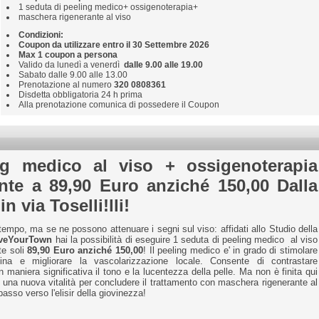
1 seduta di peeling medico+ ossigenoterapia+
maschera rigenerante al viso
Condizioni:
Coupon da utilizzare entro il 30 Settembre 2026
Max 1 coupon a persona
Valido da lunedì a venerdì
dalle 9.00 alle 19.00
Sabato dalle 9.00 alle 13.00
Prenotazione al numero
320 0808361
Disdetta obbligatoria 24 h prima
Alla prenotazione comunica di possedere il Coupon
ng medico al viso + ossigenoterapia
nte a 89,90 Euro anziché 150,00 Dalla
n via Toselli!lli!
empo, ma se ne possono attenuare i segni sul viso: affidati allo Studio della
iveYourTown
hai la possibilità di eseguire 1 seduta di peeling medico al viso
e soli
89,90 Euro anziché 150,00
! Il peeling medico e' in grado di stimolare
ina e migliorare la vascolarizzazione locale. Consente di contrastare
 maniera significativa il tono e la lucentezza della pelle. Ma non è finita qui
 una nuova vitalità per concludere il trattamento con maschera rigenerante al
 passo verso l'elisir della giovinezza!