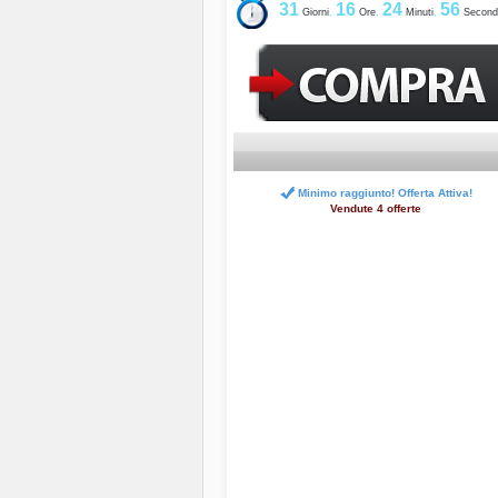
31
16
24
55
Giorni
,
Ore
,
Minuti
,
Second
Minimo raggiunto! Offerta Attiva!
Vendute 4 offerte