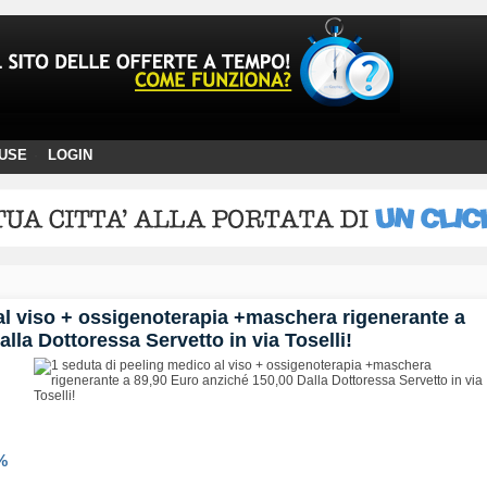
USE
LOGIN
·
al viso + ossigenoterapia +maschera rigenerante a
lla Dottoressa Servetto in via Toselli!
%