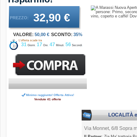
32,90 €
PREZZO:
VALORE:
50,00 €
SCONTO:
35%
L'offerta scade tra
31
17
47
55
Giorni
,
Ore
,
Minuti
,
Secondi
.
Minimo raggiunto! Offerta Attiva!
Vendute 41 offerte
LOCALITÀ e
Via Monnet, 6/8 Sopra
Il Partner
: Zia Ma' trattoria P