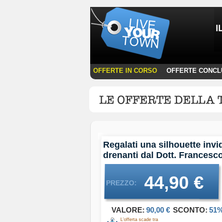
OFFERTE IN CORSO
OFFERTE CONCL
·
Regalati una silhouette invi
drenanti dal Dott. Francesc
44,90 €
PREZZO:
VALORE:
90,00 €
SCONTO:
51
L'offerta scade tra