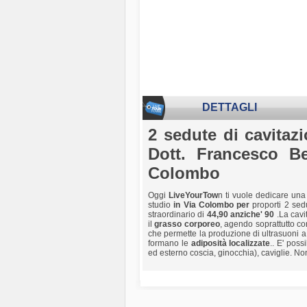
DETTAGLI
2 sedute di cavitaz
Dott. Francesco B
Colombo
Oggi
LiveYourTow
n ti vuole dedicare una
studio
in Via Colombo
per
proporti 2 se
straordinario di
44,90 anziche' 90
.La cavi
il
grasso corporeo
, agendo soprattutto co
che permette la produzione di ultrasuoni a
formano le
adiposità localizzate
.. E' poss
ed esterno coscia, ginocchia), caviglie. N