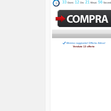
33
12
21
55
Giorni
,
Ore
,
Minuti
,
Second
Minimo raggiunto! Offerta Attiva!
Vendute 13 offerte