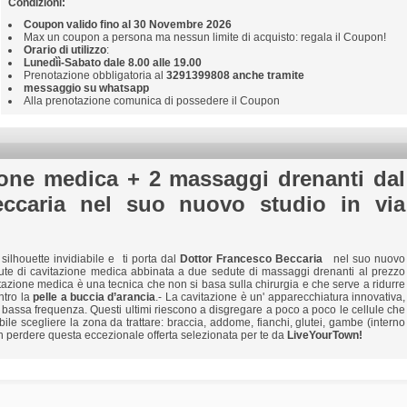
Condizioni:
Coupon valido fino al 30 Novembre 2026
Max un coupon a persona ma nessun limite di acquisto: regala il Coupon!
Orario di utilizzo
:
Lunedìì-Sabato dale 8.00 alle 19.00
Prenotazione obbligatoria al
3291399808 anche tramite
messaggio su whatsapp
Alla prenotazione comunica di possedere il Coupon
ione medica + 2 massaggi drenanti dal
eccaria nel suo nuovo studio in via
 silhouette invidiabile e
ti porta dal
Dottor Francesco Beccaria
nel suo nuovo
dute di cavitazione medica abbinata a due sedute di massaggi drenanti al prezzo
tazione medica è una tecnica che non si basa sulla chirurgia e che serve a ridurre
ntro la
pelle a buccia d’arancia
.- La cavitazione è un' apparecchiatura innovativa,
 bassa frequenza. Questi ultimi riescono a disgregare a poco a poco le cellule che
ibile scegliere la zona da trattare: braccia, addome, fianchi, glutei, gambe (interno
on perdere questa eccezionale offerta selezionata per te da
LiveYourTown!