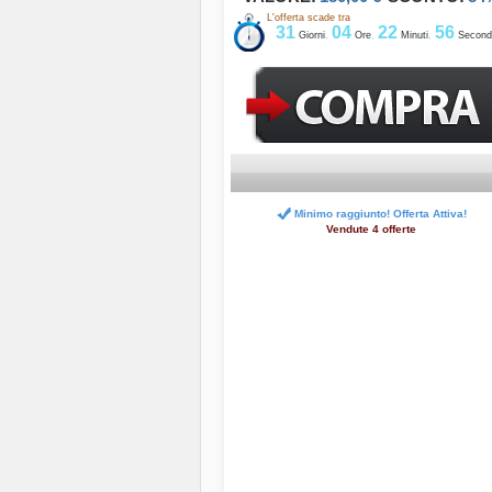
L'offerta scade tra
31
04
22
55
Giorni
,
Ore
,
Minuti
,
Second
Minimo raggiunto! Offerta Attiva!
Vendute 4 offerte