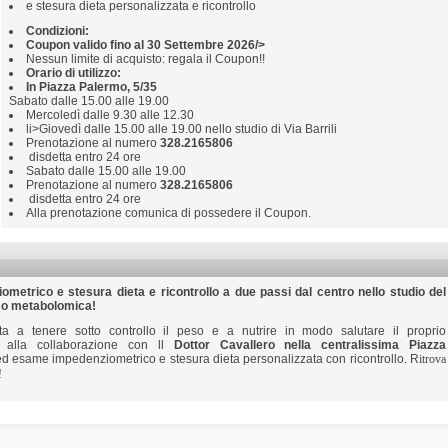
e stesura dieta personalizzata e ricontrollo
Condizioni:
Coupon valido fino al 30 Settembre 2026/>
Nessun limite di acquisto: regala il Coupon!!
Orario di utilizzo:
In Piazza Palermo, 5/35
Sabato dalle 15.00 alle 19.00
Mercoledì dalle 9.30 alle 12.30
li>Giovedì dalle 15.00 alle 19.00 nello studio di Via Barrili
Prenotazione al numero
328.2165806
disdetta entro 24 ore
Sabato dalle 15.00 alle 19.00
Prenotazione al numero
328.2165806
disdetta entro 24 ore
Alla prenotazione comunica di possedere il Coupon.
metrico e stesura dieta e ricontrollo a due passi dal centro nello studio del
a o metabolomica!
a a tenere sotto controllo il peso e a nutrire in modo salutare il proprio
 alla collaborazione con ll
Dottor Cavallero nella centralissima Piazza
ed esame impedenziometrico e stesura dieta personalizzata con ricontrollo. R
itrova
!