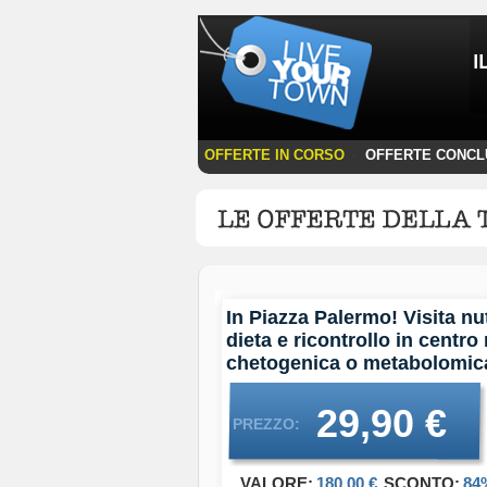
OFFERTE IN CORSO
OFFERTE CONCL
·
In Piazza Palermo! Visita n
dieta e ricontrollo in centro
chetogenica o metabolomic
29,90 €
PREZZO:
VALORE:
180,00 €
SCONTO:
84