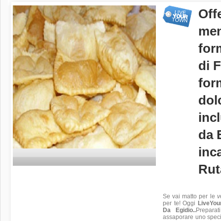
Off
men
for
di 
for
dol
incl
da 
inc
Rut
Se vai matto per le
v
per te! Oggi
LiveYou
Da Egidio..
Preparat
assaporare uno speci