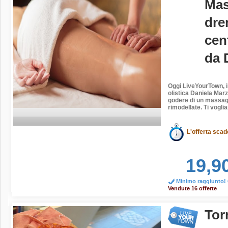
Mas
dre
cen
da 
Oggi
LiveYourTown
,
olistica Daniela Mar
godere di un massag
rimodellate. Ti vogli
L'offerta scad
19,9
Minimo raggiunto! O
Vendute 16 offerte
Tor