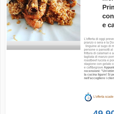
Pri
con
e ca
L'offerta di oggi pre
pranzo o sera e la Do
linguine al sugo di m
persone o pansotti al 
frittura di calamari e 
tagliata di manzo pom
roastbeef rucola e pom
stagione con gelato o
e caff&egrave
Appunt
recensioni: "Un'otti
la cucina ligure! Si 
nell'accogliere i cli
L'offerta scade
49,9