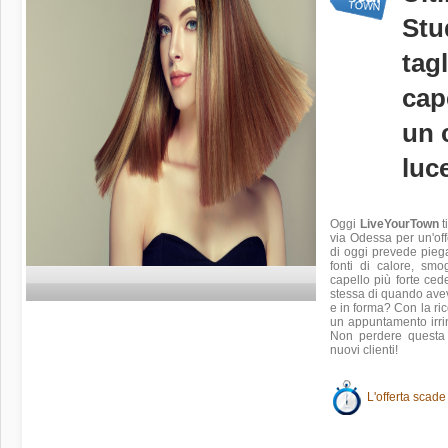
Stu
tag
cap
un 
luc
Oggi
LiveYourTown
t
via Odessa per un'offe
di oggi prevede piega,
fonti di calore, smo
capello più forte ced
stessa di quando avev
e in forma? Con la ri
un appuntamento irri
Non perdere questa f
nuovi clienti!
L'offerta scade