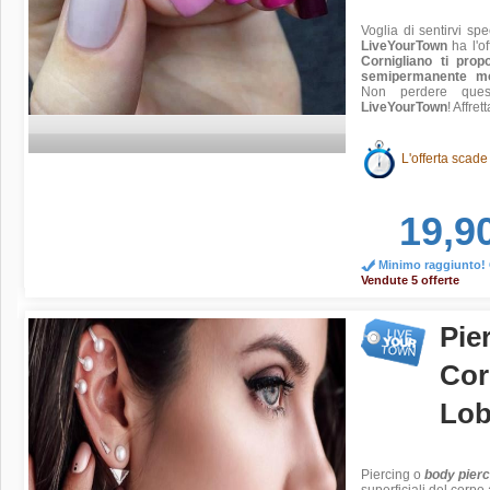
Voglia di sentirvi sp
LiveYourTown
ha l'of
Cornigliano ti pr
semipermanente mo
Non perdere quest
LiveYourTown
! Affret
L'offerta scade
19,9
Minimo raggiunto! O
Vendute 5 offerte
Pie
Cor
Lob
Piercing
o
body pier
superficiali del corpo 