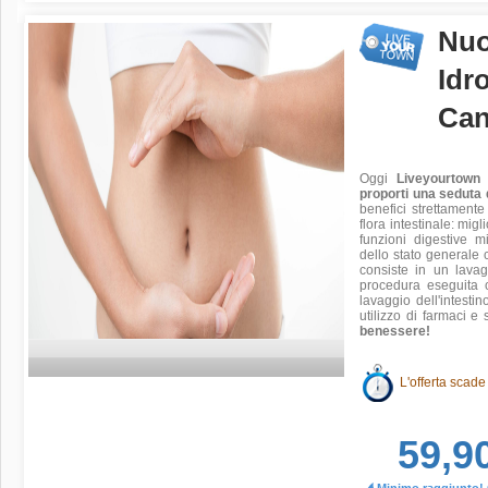
Nuo
Idr
Can
Oggi
Liveyourtown
proporti una seduta 
benefici strettamente l
flora intestinale: migl
funzioni digestive m
dello stato generale 
consiste in un lavagg
procedura eseguita c
lavaggio dell'intesti
utilizzo di farmaci 
benessere!
L'offerta scade
59,9
Minimo raggiunto! O