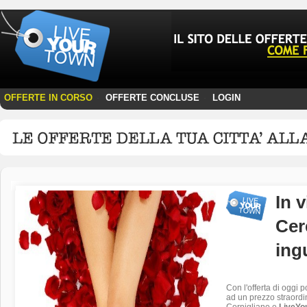
OFFERTE IN CORSO
OFFERTE CONCLUSE
LOGIN
·
·
In 
Cer
ing
Con l'offerta di oggi 
ad un prezzo straordi