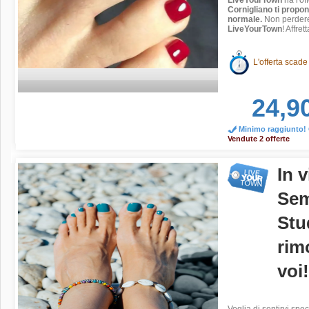
LiveYourTown
ha l'of
Cornigliano ti propo
normale.
Non perdere 
LiveYourTown
! Affret
L'offerta scade
24,9
Minimo raggiunto! O
Vendute 2 offerte
In 
Sem
Stu
rim
voi!