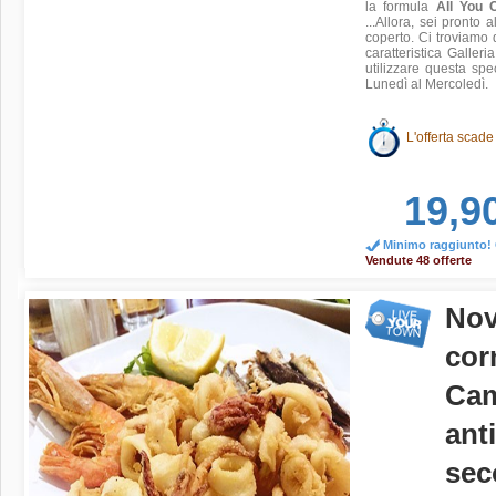
la formula
All You 
...Allora, sei pronto
coperto. Ci troviamo 
caratteristica Galler
utilizzare questa sp
Lunedì al Mercoledì.
L'offerta scade
19,9
Minimo raggiunto! O
Vendute 48 offerte
Nov
cor
Cam
ant
sec