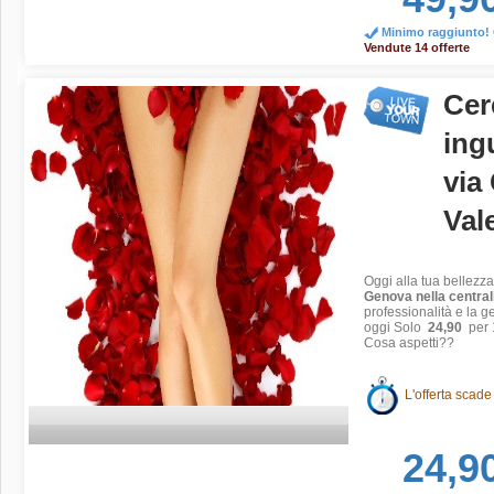
Minimo raggiunto! O
Vendute 14 offerte
Cer
ingu
via
Val
Oggi alla tua bellezz
Genova nella central
professionalità e la ge
oggi
Solo
24,90
per 
Cosa aspetti??
L'offerta scade
24,9