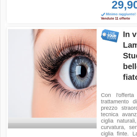
29,9
Minimo raggiunto! O
Vendute 11 offerte
In 
Lam
Stu
bel
fiat
Con l'offert
trattamento 
prezzo strao
tecnica avanz
ciglia natural
curvatura, se
ciglia finte.