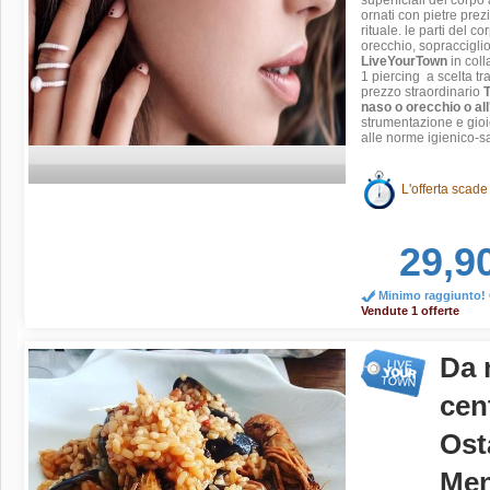
ornati con pietre prez
rituale. le parti del c
orecchio, sopracciglio
LiveYourTown
in col
1 piercing a scelta tra
prezzo straordinario
T
naso o orecchio o al
strumentazione e gioie
alle norme igienico-sa
L'offerta scade
29,9
Minimo raggiunto! O
Vendute 1 offerte
Da 
cen
Ost
Men