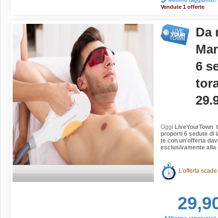
Vendute 1 offerte
Da 
Mar
6 s
tor
29.
Oggi
LiveYourTown
t
proporti 6 sedute di l
te con un'offerta da
esclusivamente alla 
L'offerta scade
29,9
Minimo raggiunto! O