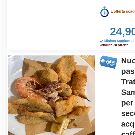
L'offerta scad
24,9
Minimo raggiunto! O
Vendute 28 offerte
Nuo
pas
Tra
Sam
per 
sec
acq
caf