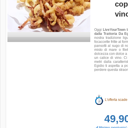
cop
vin
Oggi
LiveYourTown
t
dalla Trattoria Da Eg
nostra tradizione li
focaccette fritte al fo
pansotti al sugo di noc
misto di mare o file
dolcezza con dolce a 
un calice di vino. Ci
metri dalla caratteri
Egidio ti aspetta a p
perdere questa straor
L'offerta scade
49,9
Minimo raggiunto! O