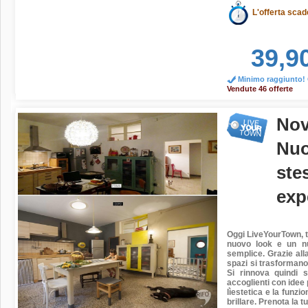
L'offerta scad
39,9
Minimo raggiunto! O
Vendute 46 offerte
Nov
Nuo
ste
exp
Oggi
LiveYourTown, t
nuovo look e un nu
semplice. Grazie all
spazi si trasformano 
Si rinnova quindi 
accoglienti con idee 
lìestetica e la funzi
brillare. Prenota la t