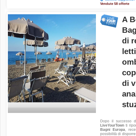
Vendute 58 offerte
A B
Bag
di 
lett
omb
cop
di v
ana
stu
Dopo il successo de
LiveYourTown
ti ripo
Bagni Europa
, rece
possibilità di disporr