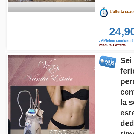
L'offerta scad
24,9
Minimo raggiunto! O
Vendute 1 offerte
Sei
fer
per
cen
la 
est
ded
rim