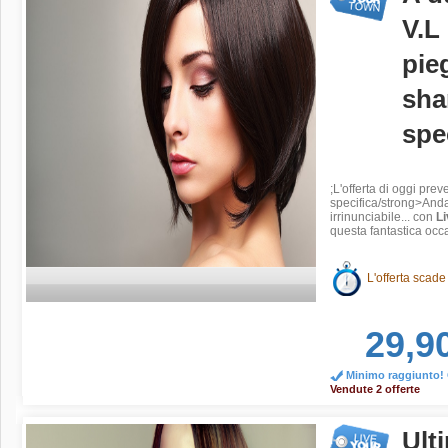
V.L
pie
sha
spe
;L'offerta di oggi pr
specifica/strong>
Anda
irrinunciabile... con
L
questa fantastica occa
L'offerta scade
29,9
Minimo raggiunto! O
Vendute 2 offerte
Ulti