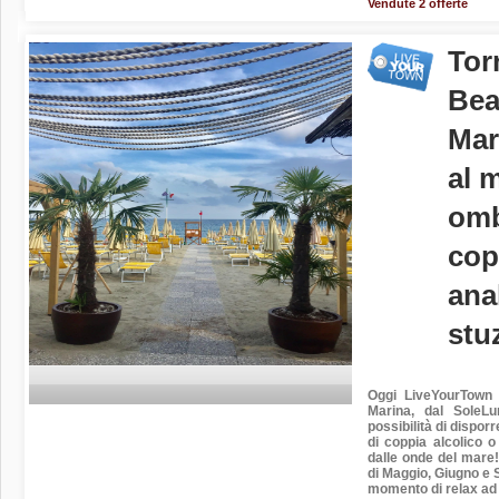
Vendute 2 offerte
Tor
Bea
Mar
al m
omb
cop
ana
stu
Oggi
LiveYourTown
Marina, dal
SoleLu
possibilità di dispor
di coppia alcolico o
dalle onde del mare!
di Maggio, Giugno e Se
momento di relax
ad