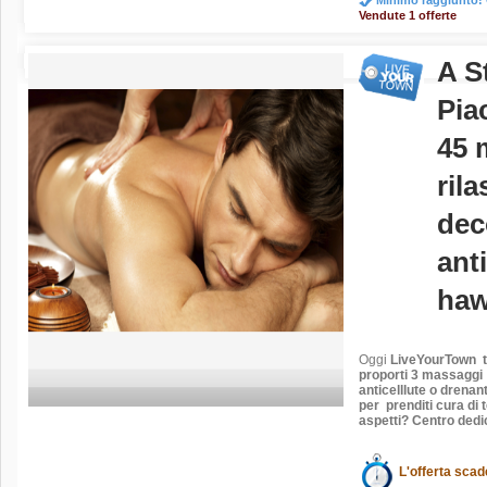
Vendute 1 offerte
A S
Pia
45 m
rila
dec
anti
haw
Oggi
LiveYourTown
t
proporti 3
massaggi a
anticelllute o drenan
p
er prenditi cura di 
aspetti? Centro dedi
L'offerta scad