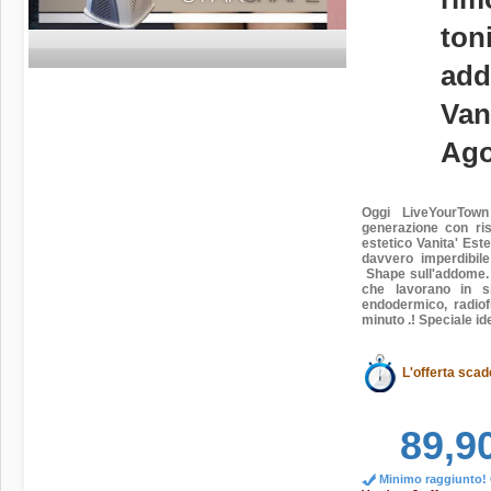
ton
add
Van
Ago
Oggi
LiveYourTown 
generazione con risu
estetico
Vanita' Este
davvero imperdibil
Shape sull'addom
e.
che lavorano in si
endodermico, radio
minuto .! Speciale i
L'offerta scad
89,9
Minimo raggiunto! O