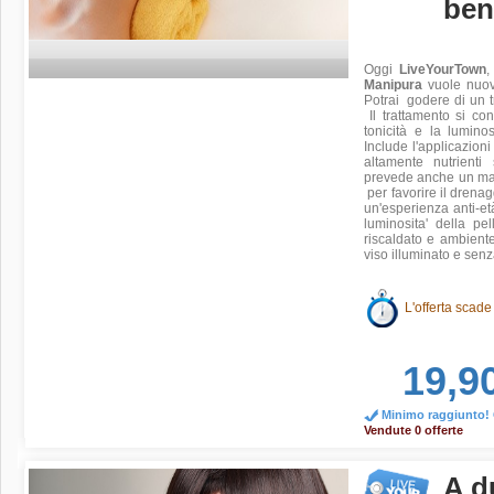
ben
Oggi
LiveYourTown
,
Manipura
vuole nuova
Potrai godere di un tr
Il trattamento si co
tonicità e la lumino
Include l'applicazioni
altamente nutrienti
prevede anche un mas
per favorire il drenagg
un'esperienza anti-et
luminosita' della pe
riscaldato e ambiente 
viso illuminato e senz
L'offerta scade
19,9
Minimo raggiunto! O
Vendute 0 offerte
A d