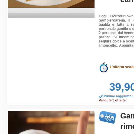
Oggi LiveYourTow
Sampierdarena
. Il
qualità e fatta a 
personale gentile e 
2 persone dal Venerd
pranzo. Si incomin
seguire dolce a scelt
limoncello;.
Appuntame
L'offerta scad
39,9
Minimo raggiunto! O
Vendute 3 offerte
Gam
rim