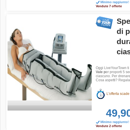
Minimo raggiunto! O
Vendute 7 offerte
Spe
di 
dur
cia
Oggi LiveYourTown ti 
Vale p
er proporti 5 s
ciascuno. Per drenare i
Cosa aspetti? Regalat
L'offerta scade
49,9
Minimo raggiunto! O
Vendute 2 offerte