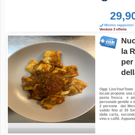
29,9
Minimo raggiunto! O
Vendute 3 offerte
Nuo
la 
per 
del
Oggi LiveYourTown h
locale propone una cu
pasta fresca e pia
personale gentile e 
2 persone dal Merc
valido fino al 30 S
dalla carta, second
vino e caffè.
Appuntam