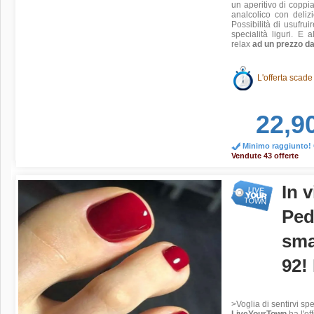
un aperitivo di coppia 
analcolico con deliz
Possibilità di usufrui
specialità liguri. E 
relax
ad un prezzo da
L'offerta scade
22,9
Minimo raggiunto! O
Vendute 43 offerte
In 
Ped
sma
92!
>Voglia di sentirvi sp