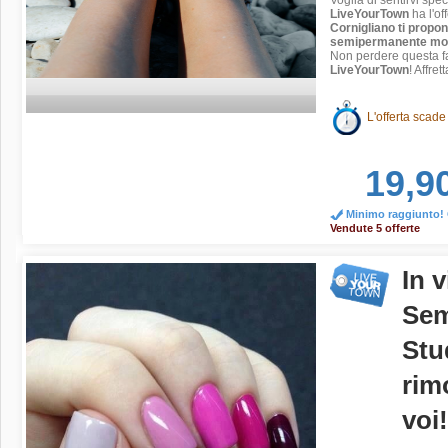
Voglia di sentirvi spe
LiveYourTown
ha l'of
Cornigliano ti propo
semipermanente mo
Non perdere questa fa
LiveYourTown
! Affret
L'offerta scade
19,9
Minimo raggiunto! O
Vendute 5 offerte
In 
Sem
Stu
rim
voi!