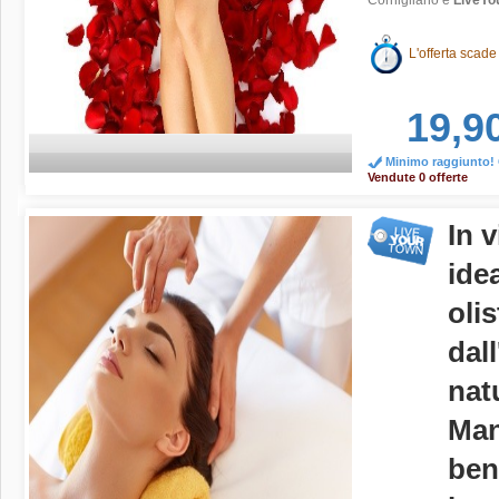
Cornigliano e
LiveYou
L'offerta scade
19,9
Minimo raggiunto! O
Vendute 0 offerte
In 
ide
olis
dall
nat
Man
ben