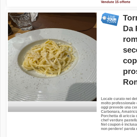
Vendute 15 offerte
Tor
Da 
rom
sec
cop
pro
Rom
Locale curato nei de
molto professionale e 
oggi prevede una cen
Carbonara, Amatrici
Porchetta di ariccia o
chef verdure pastella
Nel coupon è inclusa
non perdere! parola 