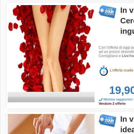
In 
Cer
ing
Con l'offerta di oggi 
ad un prezzo straordi
Cornigliano e
LiveYou
L'offerta scade
19,9
Minimo raggiunto! O
Vendute 2 offerte
In 
ide