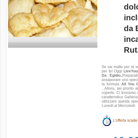
dol
incl
da 
inc
Rut
Se vai matto per le
v
per te! Oggi
LiveYou
Da Egidio..
Preparat
assaporare uno speci
la formula
All You 
...Allora, sei pronto
coperto. Ci troviamo 
caratteristica Galler
utilizzare questa sp
Lunedì al Mercoledì.
L'offerta scade