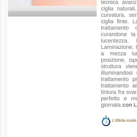
tecnica avanz
ciglia natural
curvatura, se
ciglia finte.
trattamento
curandone la 
lucentezza.
Laminazione, le
a mezza lun
posizione, isp
struttura vi
illuminandosi
trattamento p
trattamento a
tintura fra sva
perfetto e m
giornata
con L
L'offerta scade