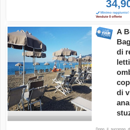
34,9
Minimo raggiunto! O
Vendute 0 offerte
A B
Bag
di 
lett
omb
cop
di v
ana
stu
Dopo il successo de