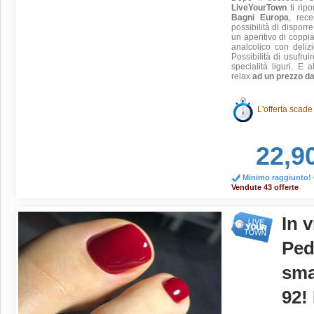
LiveYourTown
ti ripo
Bagni Europa
, rece
possibilità di disporr
un aperitivo di coppia 
analcolico con deliz
Possibilità di usufrui
specialità liguri. E 
relax
ad un prezzo da
L'offerta scade
22,9
Minimo raggiunto! O
Vendute 43 offerte
In 
Ped
sma
92!