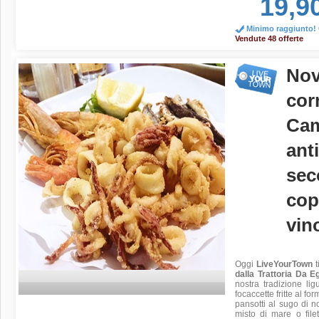
19,9
Minimo raggiunto! O
Vendute 48 offerte
Nov
cor
Cam
ant
sec
cop
vin
Oggi
LiveYourTown
t
dalla Trattoria Da Eg
nostra tradizione li
focaccette fritte al fo
pansotti al sugo di noc
misto di mare o file