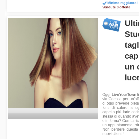
Minimo raggiunto! O
Vendute 3 offerte
Ulti
Stu
tag
cap
un 
luc
Oggi
LiveYourTown
t
via Odessa per un'offe
di oggi prevede piega,
fonti di calore, smo
capello più forte ced
stessa di quando avev
e in forma? Con la ri
un appuntamento irri
Non perdere questa f
nuovi clienti!