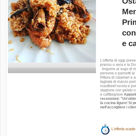
Ost
Men
Pri
con
e ca
L'offerta di oggi pre
pranzo o sera e la Do
linguine al sugo di m
persone o pansotti al 
frittura di calamari e 
tagliata di manzo pom
roastbeef rucola e pom
stagione con gelato o
e caff&egrave
Appunt
recensioni: "Un'otti
la cucina ligure! Si 
nell'accogliere i cli
L'offerta scade