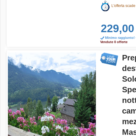
L'offerta scade
229,00
Minimo raggiunto! O
Vendute 0 offerte
Pre
des
Sol
Spe
not
cam
mez
Mas