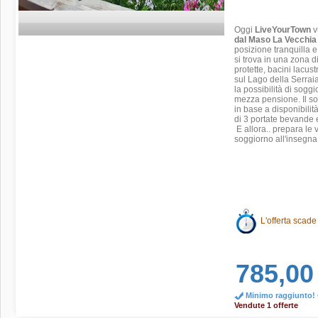
Oggi
LiveYourTown
v
dal Maso La Vecchia Q
posizione tranquilla e
si trova in una zona 
protette, bacini lacus
sul Lago della Serrai
la possibilità di sogg
mezza pensione. Il s
in base a disponibil
di 3 portate bevande 
E allora.. prepara le 
soggiorno all'insegna 
L'offerta scade
785,00
Minimo raggiunto! O
Vendute 1 offerte