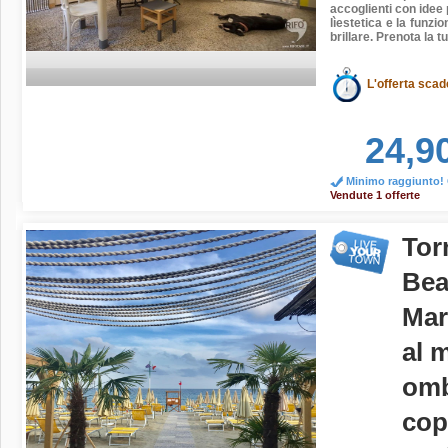
accoglienti con idee 
lìestetica e la funzi
brillare. Prenota la t
L'offerta scad
24,9
Minimo raggiunto! O
Vendute 1 offerte
Tor
Bea
Mar
al m
omb
cop