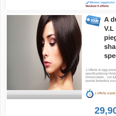
Minimo raggiunto! O
Vendute 5 offerte
A d
V.L
pie
sha
spe
;L'offerta di oggi pr
specifica/strong>
Anda
irrinunciabile... con
L
questa fantastica occa
L'offerta scade
29,9