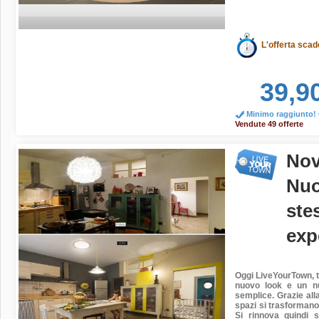
L'offerta scad
39,9
Minimo raggiunto! O
Vendute 49 offerte
Nov
Nuo
ste
exp
Oggi
LiveYourTown, t
nuovo look e un nu
semplice. Grazie all
spazi si trasformano 
Si rinnova quindi 