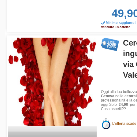
49,9
Minimo raggiunto! O
Vendute 18 offerte
Cer
ingu
via
Val
Oggi alla tua bellezz
Genova nella central
professionalità e la ge
oggi
Solo
24,90
per 
Cosa aspetti??
L'offerta scade