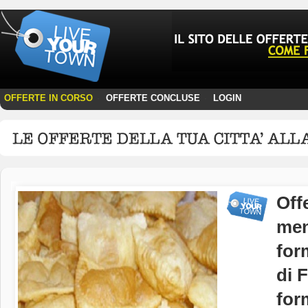
OFFERTE IN CORSO
OFFERTE CONCLUSE
LOGIN
·
·
Off
men
for
di 
for