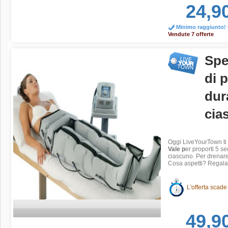
24,9
Minimo raggiunto! O
Vendute 7 offerte
Spe
di 
dur
cia
Oggi LiveYourTown ti 
Vale p
er proporti 5 s
ciascuno. Per drenare i
Cosa aspetti? Regalat
L'offerta scade
49,9