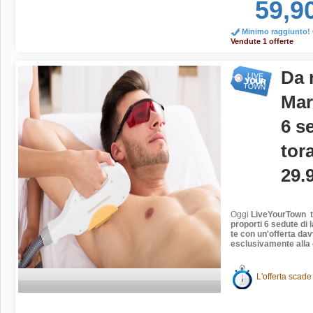
59,9
Minimo raggiunto! O
Vendute 1 offerte
Da 
Mar
6 s
tor
29.
Oggi
LiveYourTown
t
proporti 6 sedute di l
te con un'offerta da
esclusivamente alla 
L'offerta scade