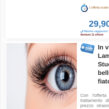
L'offerta scade
29,9
Minimo raggiunto! O
Vendute 11 offerte
In 
Lam
Stu
bel
fiat
Con l'offert
trattamento 
prezzo strao