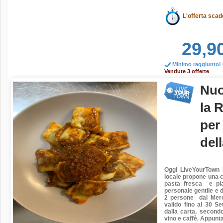
L'offerta scad
29,9
Minimo raggiunto! O
Vendute 3 offerte
Nuo
la 
per 
del
Oggi LiveYourTown h
locale propone una cu
pasta fresca e pia
personale gentile e 
2 persone dal Merc
valido fino al 30 S
dalla carta, second
vino e caffè.
Appuntam