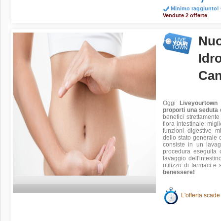
Minimo raggiunto! O
Vendute 2 offerte
Nuo
Idr
Can
Oggi
Liveyourtown
proporti una seduta 
benefici strettamente l
flora intestinale: migl
funzioni digestive m
dello stato generale 
consiste in un lavagg
procedura eseguita c
lavaggio dell'intesti
utilizzo di farmaci 
benessere!
L'offerta scade