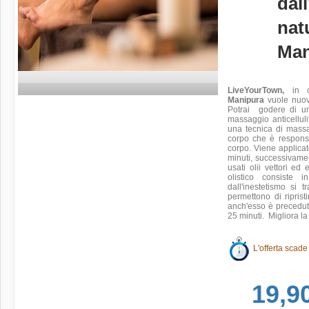
dall
nat
Man
LiveYourTown,
in co
Manipura
vuole nuova
Potrai godere di un
massaggio anticellulit
una tecnica di massa
corpo che è responsab
corpo. Viene applica
minuti, successivame
usati olii vettori ed
olistico consiste
dall'inestetismo si 
permettono di riprist
anch'esso è precedut
25 minuti. Migliora la
L'offerta scade
19,9