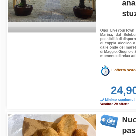
ana
stu
Oggi
LiveYourTown
Marina, dal
SoleLu
possibilità di dispor
di coppia alcolico o
dalle onde del mare!
di Maggio, Giugno e Se
momento di relax
ad
L'offerta scad
24,9
Minimo raggiunto! O
Vendute 29 offerte
Nuo
pas