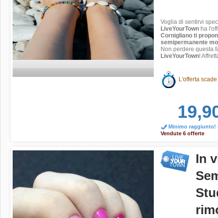
Voglia di sentirvi spe
LiveYourTown
ha l'of
Cornigliano ti propo
semipermanente mo
Non perdere questa fa
LiveYourTown
! Affret
L'offerta scade
19,9
Minimo raggiunto! O
Vendute 6 offerte
In 
Sem
Stu
rim