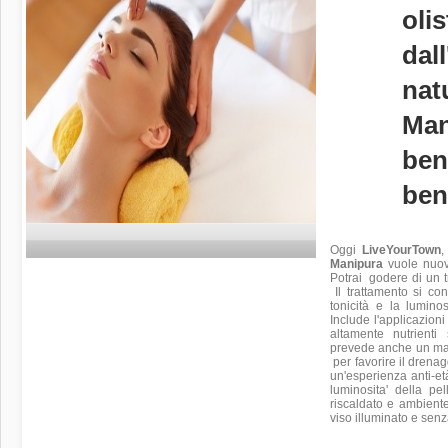
olis
dall
nat
Man
ben
ben
Oggi
LiveYourTown
,
Manipura
vuole nuova
Potrai godere di un tr
Il trattamento si co
tonicità e la lumino
Include l'applicazioni
altamente nutrienti
prevede anche un mas
per favorire il drenagg
un'esperienza anti-et
luminosita' della pe
riscaldato e ambiente 
viso illuminato e senz