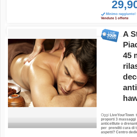
29,9
Minimo raggiunto! O
Vendute 1 offerte
A S
Pia
45 m
rila
dec
anti
haw
Oggi
LiveYourTown
t
proporti 3
massaggi a
anticelllute o drenan
p
er prenditi cura di 
aspetti? Centro dedi