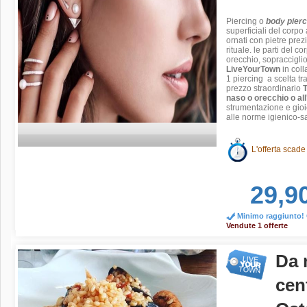
Piercing
o
body pier
superficiali del corpo 
ornati con pietre prez
rituale. le parti del c
orecchio, sopracciglio
LiveYourTown
in col
1 piercing a scelta tra
prezzo straordinario
T
naso o orecchio o al
strumentazione e gioie
alle norme igienico-sa
L'offerta scade
29,9
Minimo raggiunto! O
Vendute 1 offerte
Da 
cen