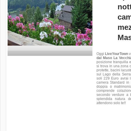
not
cam
mez
Mas
Oggi
LiveYourTown
v
dal Maso La Vecchia 
posizione tranquilla 
si trova in una zona 
protette, bacini lacus
sul Lago della Serra
soli 229 Euro avrai l
camera Standard in 
doppia o matrimoni
comprende colazion
secondo verdure a bu
splendida natura d
attendono solo te!!