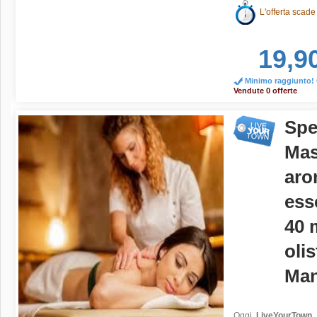
L'offerta scade
19,9
Minimo raggiunto! O
Vendute 0 offerte
Spe
Mas
aro
ess
40 
olis
Man
Oggi
LiveYourTown
,