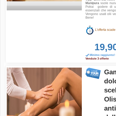
Manipura
vuole nuova
Potrai godere di u
essenziali che vengon
Vengono usati olii ve
Bene!
L'offerta scade
19,9
Minimo raggiunto! O
Vendute 3 offerte
Gam
dol
sce
Oli
anti