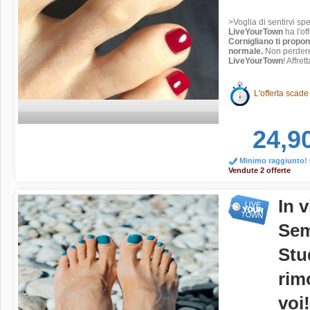
>Voglia di sentirvi sp
LiveYourTown
ha l'of
Cornigliano ti propo
normale.
Non perdere 
LiveYourTown
! Affret
L'offerta scade
24,9
Minimo raggiunto! O
Vendute 2 offerte
In 
Sem
Stu
rim
voi!