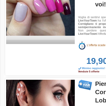
voi!
Voglia di sentirvi sp
LiveYourTown
ha l'of
Cornigliano ti pr
semipermanente mo
Non perdere quest
LiveYourTown
! Affret
L'offerta scade
19,9
Minimo raggiunto! O
Vendute 5 offerte
Pie
Cor
Lob